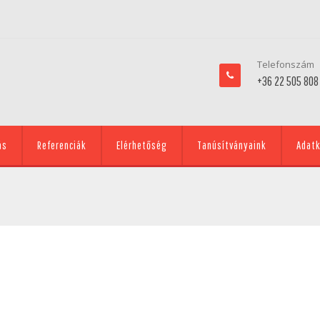
Telefonszám
+36 22 505 808
ás
Referenciák
Elérhetőség
Tanúsítványaink
Adatk