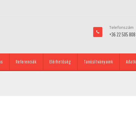
Telefonszám
+36 22 505 808
ás
Referenciák
Elérhetőség
Tanúsítványaink
Adatk