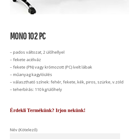
MONO 102 PC
– pados változat, 2 ülőhellyel
– fekete acélváz
– fekete (PN) vagy krómozott (PC) ívelt lábak
– műanyag kagylóülés
– választható színek: fehér, fekete, kék, piros, szürke, v.zöld
– teherbírás: 110 kg/ülőhely
Érdekli Termékünk? Irjon nekünk!
Név (Kötelező)