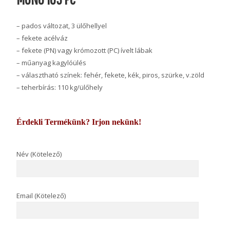
– pados változat, 3 ülőhellyel
– fekete acélváz
– fekete (PN) vagy krómozott (PC) ívelt lábak
– műanyag kagylóülés
– választható színek: fehér, fekete, kék, piros, szürke, v.zöld
– teherbírás: 110 kg/ülőhely
Érdekli Termékünk? Irjon nekünk!
Név (Kötelező)
Email (Kötelező)