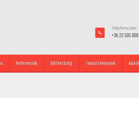
Telefonszám
+36 22 505 808
ás
Referenciák
Elérhetőség
Tanúsítványaink
Adatk