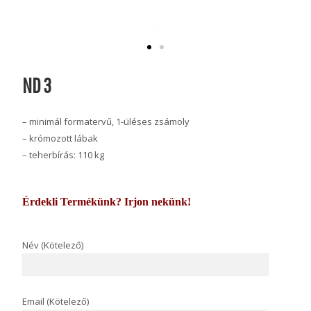
ND 3
– minimál formatervű, 1-üléses zsámoly
– krómozott lábak
– teherbírás: 110 kg
Érdekli Termékünk? Irjon nekünk!
Név (Kötelező)
Email (Kötelező)