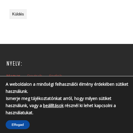
NYELV:
Magyar
Deutsch
English
A weboldalon a minőségi felhasználói élmény érdekében sütiket
használunk.
NYITVA TARTÁS:
Ismerje meg tájékoztatónkat arról, hogy milyen sütiket
Hétfőtől – Péntekig: 10:00 – 14:00
használunk, vagy a
beállítások
résznél ki lehet kapcsolni a
Nyitvatartási időn kívül, előzetes telefonos egyeztetés szükséges!
használatukat.
Telefonszám: +36 30 237 6761 ; +36 30 213 3461
Elfogad