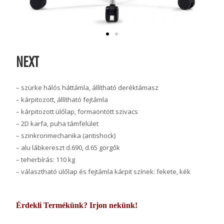
NEXT
– szürke hálós háttámla, állítható deréktámasz
– kárpitozott, állítható fejtámla
– kárpitozott ülőlap, formaöntött szivacs
– 2D karfa, puha támfelület
– szinkronmechanika (antishock)
– alu lábkereszt d.690, d.65 görgők
– teherbírás: 110 kg
– választható ülőlap és fejtámla kárpit színek: fekete, kék
Érdekli Termékünk? Irjon nekünk!