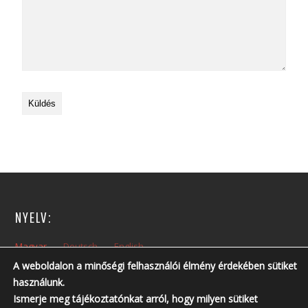
NYELV:
Magyar
Deutsch
English
A weboldalon a minőségi felhasználói élmény érdekében sütiket
használunk.
NYITVA TARTÁS:
Ismerje meg tájékoztatónkat arról, hogy milyen sütiket
Hétfőtől – Péntekig: 10:00 – 14:00