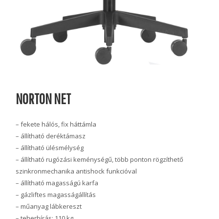
NORTON NET
– fekete hálós, fix háttámla
– állítható deréktámasz
– állítható ülésmélység
– állítható rugózási keménységű, több ponton rögzíthető
szinkronmechanika antishock funkcióval
– állítható magasságú karfa
– gázliftes magasságállítás
– műanyag lábkereszt
– teherbírás: 110 kg