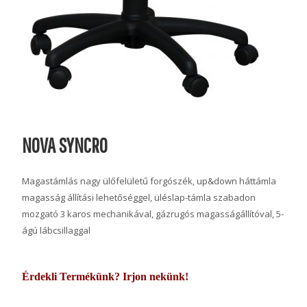
NOVA SYNCRO
Magastámlás nagy ülőfelületű forgószék, up&down háttámla
magasság állítási lehetőséggel, üléslap-támla szabadon
mozgató 3 karos mechanikával, gázrugós magasságállítóval, 5-
ágú lábcsillaggal
Érdekli Termékünk? Irjon nekünk!