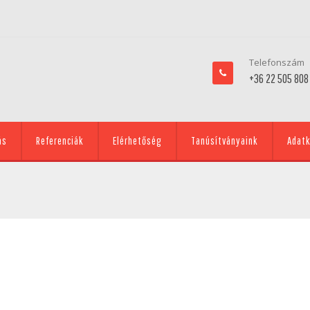
Telefonszám
+36 22 505 808
ás
Referenciák
Elérhetőség
Tanúsítványaink
Adatk