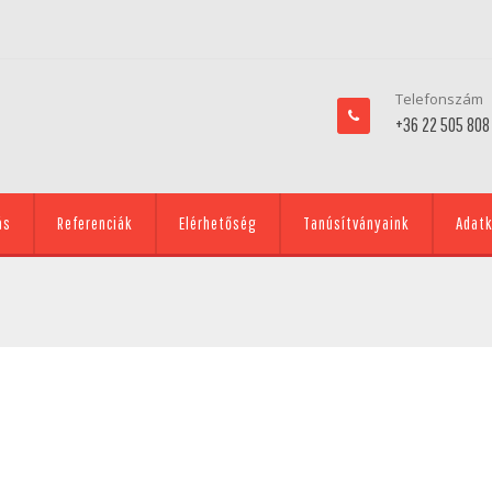
Telefonszám
+36 22 505 808
ás
Referenciák
Elérhetőség
Tanúsítványaink
Adatk