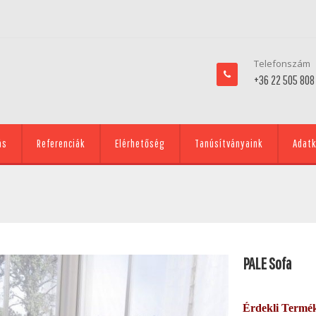
Telefonszám
+36 22 505 808
ás
Referenciák
Elérhetőség
Tanúsítványaink
Adatk
PALE Sofa
Érdekli Termé