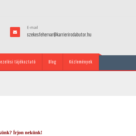
E-mail
szekesfehervar@karrierirodabutor.hu
ezelési tájékoztató
Blog
Közlemények
künk? Írjon nekünk!