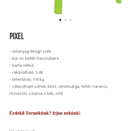
PIXEL
– műanyag design szék
– kül- és beltéri használatra
– karfa nélkül
– rakásolható: 5 db
– teherbírás: 110 kg
– választható színek: bézs, citromsárga, fehér, narancs,
rózsaszín, s.barna, v.kék, zöld
Érdekli Termékünk? Irjon nekünk!