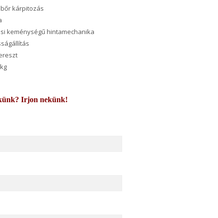
ilbőr kárpitozás
fa
ózási keménységű hintamechanika
sságállítás
ereszt
 kg
künk? Irjon nekünk!