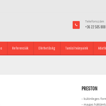
Telefonszám
+36 22 505 808
ás
Referenciák
Elérhetőség
Tanúsítványaink
Adatk
PRESTON
– különleges fo
– magas háttám