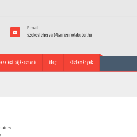
E-mail
szekesfehervar@karrierirodabutor.hu
ezelési tájékoztató
Blog
Közlemények
rmaterv
la