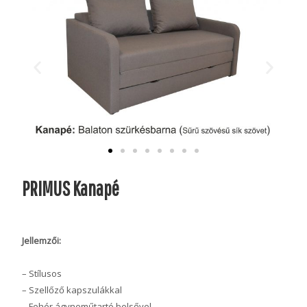
PRIMUS Kanapé
Jellemzői:
– Stílusos
– Szellőző kapszulákkal
– Fehér ágyneműtartó belsővel