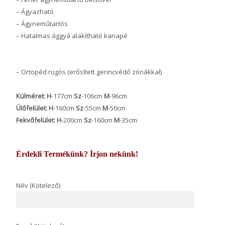
– Ágyazható
– Ágyneműtartós
– Hatalmas ággyá alakítható kanapé
– Ortopéd rugós (erősített gerincvédő zónákkal)
Külméret:
H
-177cm
Sz
-106cm
M
-96cm
Ülőfelület:
H
-160cm
Sz
-55cm
M
-50cm
Fekvőfelület:
H
-200cm
Sz
-160cm
M
-35cm
Érdekli Termékünk? Írjon nekünk!
Név (Kötelező)