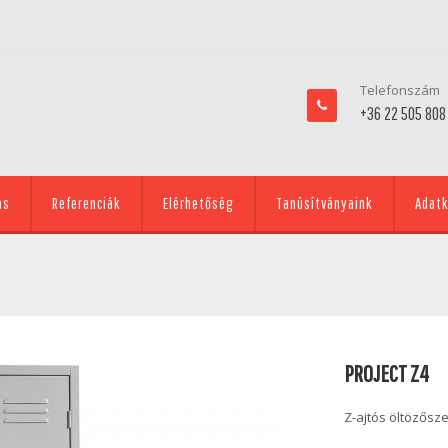
Telefonszám
+36 22 505 808
ás
Referenciák
Elérhetőség
Tanúsítványaink
Adatk
PROJECT Z4
Z-ajtós öltözősz