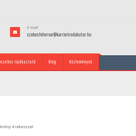
E-mail
szekesfehervar@karrierirodabutor.hu
ezelési tájékoztató
Blog
Közlemények
ekrény 4 rekesszel