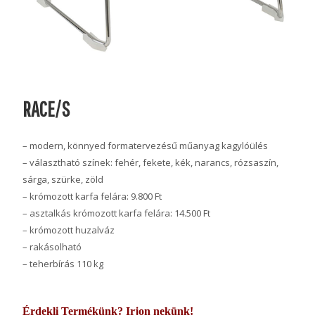
RACE/S
– modern, könnyed formatervezésű műanyag kagylóülés
– választható színek: fehér, fekete, kék, narancs, rózsaszín,
sárga, szürke, zöld
– krómozott karfa felára: 9.800 Ft
– asztalkás krómozott karfa felára: 14.500 Ft
– krómozott huzalváz
– rakásolható
– teherbírás 110 kg
Érdekli Termékünk? Irjon nekünk!