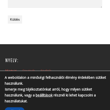
NYELV:
Magyar
Deutsch
English
A weboldalon a minőségi felhasználói élmény érdekében sütiket
használunk.
NYITVA TARTÁS:
Ismerje meg tájékoztatónkat arról, hogy milyen sütiket
Hétfőtől – Péntekig: 10:00 – 14:00
használunk, vagy a
beállítások
résznél ki lehet kapcsolni a
Nyitvatartási időn kívül, előzetes telefonos egyeztetés szükséges!
használatukat.
Telefonszám: +36 30 237 6761 ; +36 30 213 3461