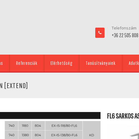
Telefonszám
+36 22 505 808
ás
Referenciák
Elérhetőség
Tanúsítványaink
Adatk
N [EXTEND]
FL6 SARKOS 