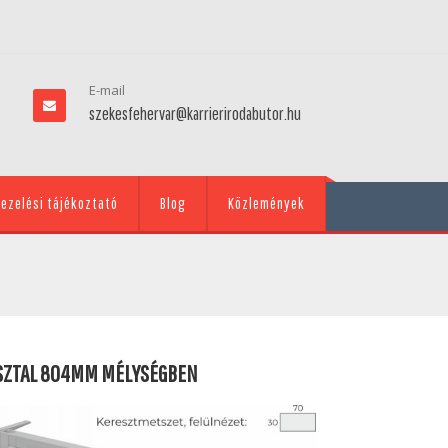
E-mail
szekesfehervar@karrierirodabutor.hu
ezelési tájékoztató
Blog
Közlemények
ASZTAL 804MM MÉLYSÉGBEN