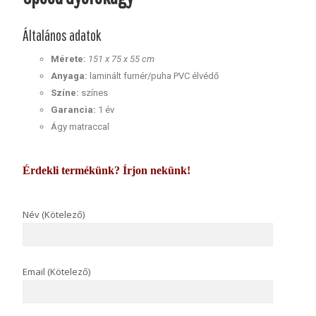
Általános adatok
Mérete:
151 x 75 x 55 cm
Anyaga:
laminált furnér/puha PVC élvédő
Színe:
színes
Garancia:
1 év
Ágy matraccal
Érdekli termékünk? Írjon nekünk!
Név (Kötelező)
Email (Kötelező)