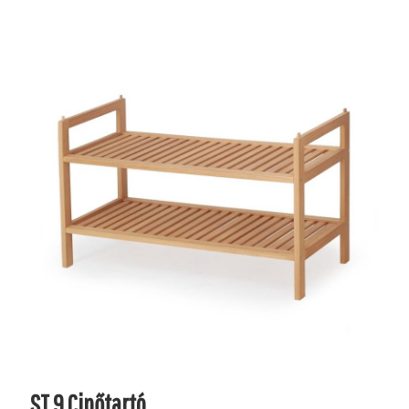
ST 9 Cipőtartó