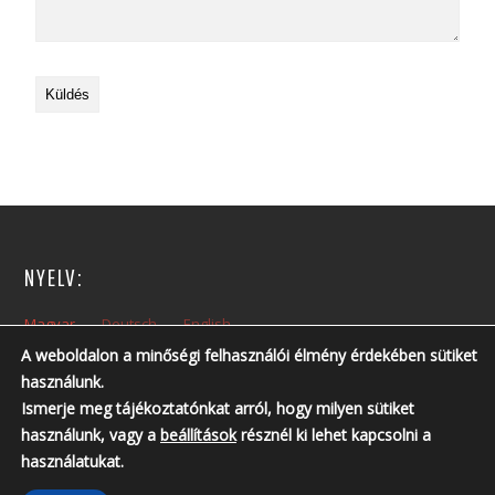
NYELV:
Magyar
Deutsch
English
A weboldalon a minőségi felhasználói élmény érdekében sütiket
használunk.
NYITVA TARTÁS:
Ismerje meg tájékoztatónkat arról, hogy milyen sütiket
Hétfőtől – Péntekig: 10:00 – 14:00
használunk, vagy a
beállítások
résznél ki lehet kapcsolni a
Nyitvatartási időn kívül, előzetes telefonos egyeztetés szükséges!
használatukat.
Telefonszám: +36 30 237 6761 ; +36 30 213 3461