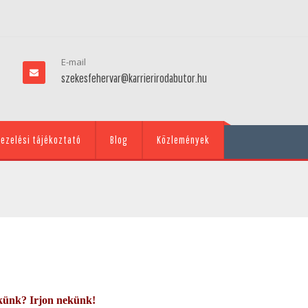
E-mail
szekesfehervar@karrierirodabutor.hu
ezelési tájékoztató
Blog
Közlemények
künk? Irjon nekünk!