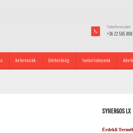
Telefonszám
+36 22 505 808
ás
Referenciák
Elérhetőség
Tanúsítványaink
Adatk
SYNERGOS LX
Érdekli Termé