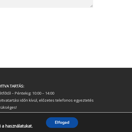
YITVA TARTÁS:
tfőtől – Péntekig: 10:00 – 14:00
yitvatartási időn kívül, előzetes telefonos egyeztetés
zükséges!
elefonszám: +36 30 237 6761 ; +36 30 213 3461
Elfogad
i a használatukat.