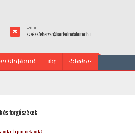
E-mail
szekesfehervar@karrierirodabutor.hu
ezelési tájékoztató
Blog
Közlemények
k és forgószékek
künk? Írjon nekünk!