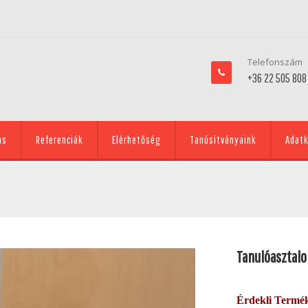
Telefonszám
+36 22 505 808
ás
Referenciák
Elérhetőség
Tanúsítványaink
Adatk
Tanulóasztalo
Érdekli Termé