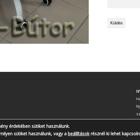
N
Hé
N
s
T
mény érdekében sütiket használunk.
milyen sütiket használunk, vagy a
beállítások
résznél ki lehet kapcsoln