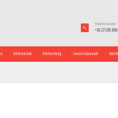
Telefonszám
+36 22 505 808
ás
Referenciák
Elérhetőség
Tanúsítványaink
Adatk