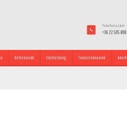
Telefonszám
+36 22 505 808
ás
Referenciák
Elérhetőség
Tanúsítványaink
Adatk