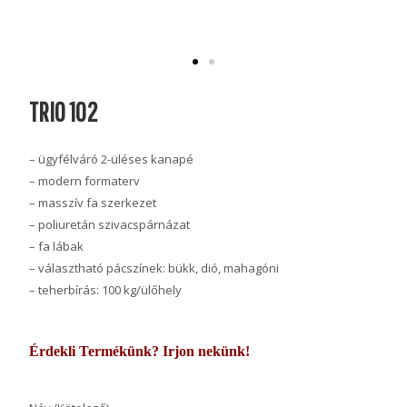
TRIO 102
– ügyfélváró 2-üléses kanapé
– modern formaterv
– masszív fa szerkezet
– poliuretán szivacspárnázat
– fa lábak
– választható pácszínek: bükk, dió, mahagóni
– teherbírás: 100 kg/ülőhely
Érdekli Termékünk? Irjon nekünk!