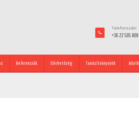
Telefonszám
+36 22 505 808
ás
Referenciák
Elérhetőség
Tanúsítványaink
Adatk