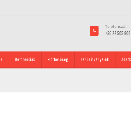
Telefonszám
+36 22 505 808
ás
Referenciák
Elérhetőség
Tanúsítványaink
Adatk