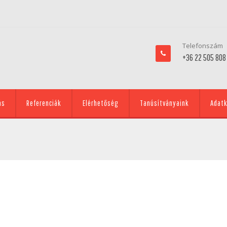
Telefonszám
+36 22 505 808
ás
Referenciák
Elérhetőség
Tanúsítványaink
Adatk