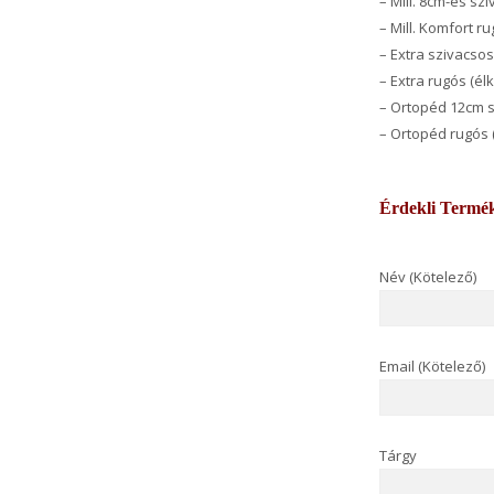
– Mill. 8cm-es sz
– Mill. Komfort r
– Extra szivacso
– Extra rugós (él
– Ortopéd 12cm 
– Ortopéd rugós 
Érdekli Termé
Név (Kötelező)
Email (Kötelező)
Tárgy