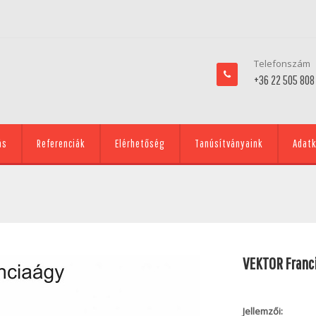
Telefonszám
+36 22 505 808
ás
Referenciák
Elérhetőség
Tanúsítványaink
Adatk
VEKTOR Franc
Jellemzői: