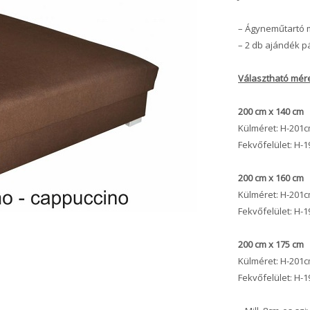
– Ágyneműtartó 
– 2 db ajándék p
Választható mére
200 cm x 140 cm
Külméret: H-201
Fekvőfelület: H
200 cm x 160 cm
Külméret: H-201
Fekvőfelület: H
200 cm x 175 cm
Külméret: H-201
Fekvőfelület: H