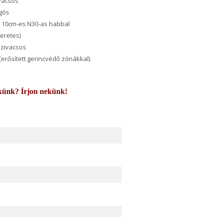
ivacsos
ugós
s 10cm-es N30-as habbal
keretes)
szivacsos
(erősített gerincvédő zónákkal)
künk? Írjon nekünk!