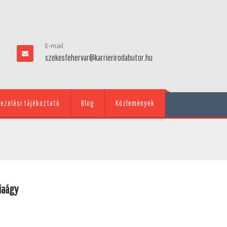
E-mail
szekesfehervar@karrierirodabutor.hu
ezelési tájékoztató
Blog
Közlemények
iaágy