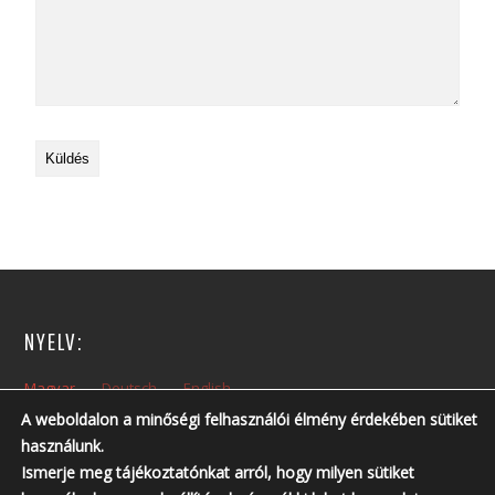
NYELV:
Magyar
Deutsch
English
A weboldalon a minőségi felhasználói élmény érdekében sütiket
használunk.
NYITVA TARTÁS:
Ismerje meg tájékoztatónkat arról, hogy milyen sütiket
Hétfőtől – Péntekig: 10:00 – 14:00