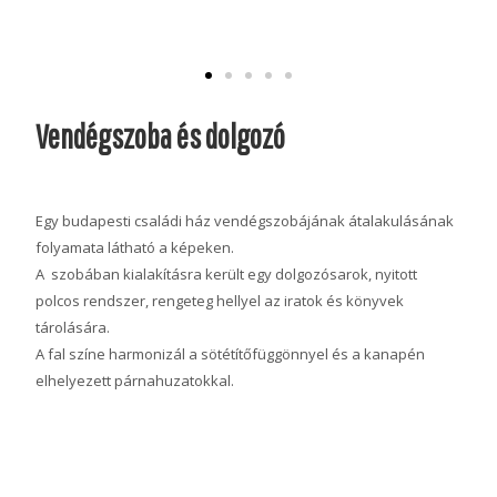
Vendégszoba és dolgozó
Egy budapesti családi ház vendégszobájának átalakulásának
folyamata látható a képeken.
A szobában kialakításra került egy dolgozósarok, nyitott
polcos rendszer, rengeteg hellyel az iratok és könyvek
tárolására.
A fal színe harmonizál a sötétítőfüggönnyel és a kanapén
elhelyezett párnahuzatokkal.