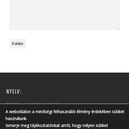
NYELV:
Magyar
Deutsch
English
A weboldalon a minőségi felhasználói élmény érdekében sütiket
használunk.
NYITVA TARTÁS:
Ismerje meg tájékoztatónkat arról, hogy milyen sütiket
Hétfőtől – Péntekig: 10:00 – 14:00