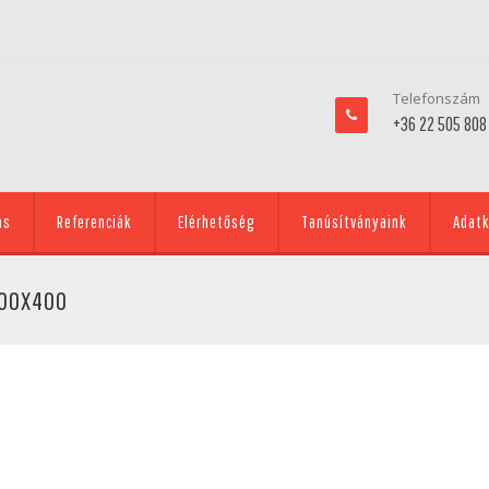
Telefonszám
+36 22 505 808
ás
Referenciák
Elérhetőség
Tanúsítványaink
Adatk
400X400