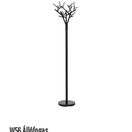
W56 Állófogas