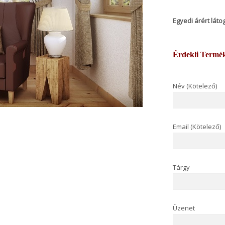
Egyedi árért lát
Érdekli Termé
Név (Kötelező)
Email (Kötelező)
Tárgy
Üzenet