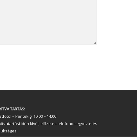
YITVA TARTÁS:
tfőtől – Péntekig: 10:00 – 14:00
yitvatartási időn kívül, előzetes telefonos egyeztetés
zükséges!