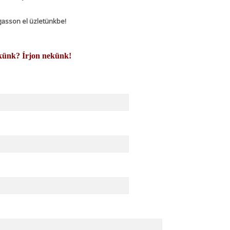
ogasson el üzletünkbe!
künk? Írjon nekünk!