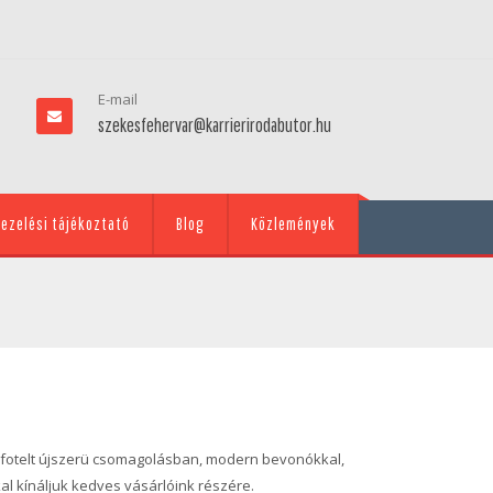
E-mail
szekesfehervar@karrierirodabutor.hu
ezelési tájékoztató
Blog
Közlemények
s fotelt újszerü csomagolásban, modern bevonókkal,
al kínáljuk kedves vásárlóink részére.