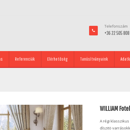
Telefonszám
+36 22 505 808
ás
Referenciák
Elérhetőség
Tanúsítványaink
Adatk
WILLIAM Fotel
A régi klassziku
díszitö varrásokk