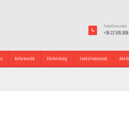
Telefonszám
+36 22 505 808
ás
Referenciák
Elérhetőség
Tanúsítványaink
Adatk