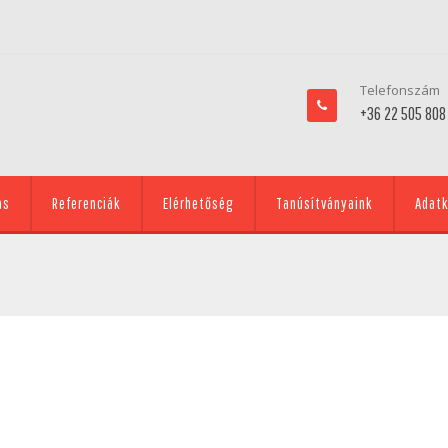
Telefonszám
+36 22 505 808
ás
Referenciák
Elérhetőség
Tanúsítványaink
Adatk