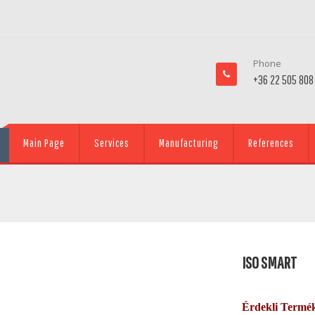
Phone
+36 22 505 808
Main Page
Services
Manufacturing
References
ISO SMART
Érdekli Termé