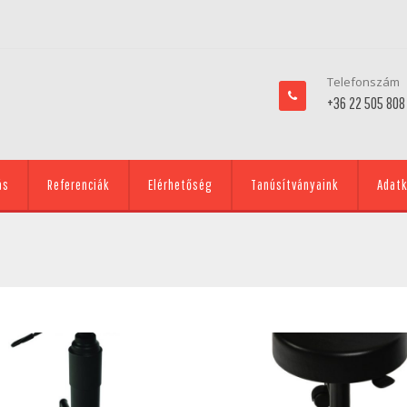
Telefonszám
+36 22 505 808
ás
Referenciák
Elérhetőség
Tanúsítványaink
Adatk