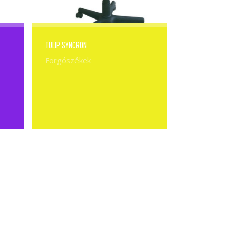
TULIP SYNCRON
Forgószékek