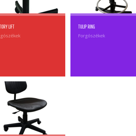
TORY LIFT
TULIP RING
rgószékek
Forgószékek