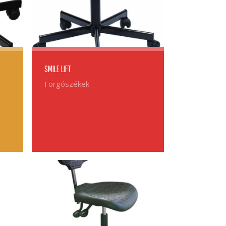
SMILE LIFT
Forgószékek