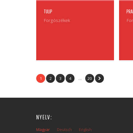
TULIP
PRA
Forgószékek
Fo
1
2
3
4
…
20
NYELV:
Magyar
Deutsch
English