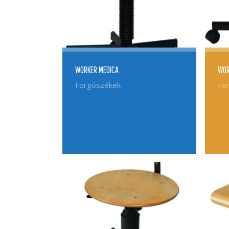
WORKER MEDICA
WOR
Forgószékek
Fo