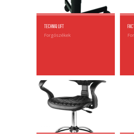
TECHNIQ LIFT
FAC
Forgószékek
Fo