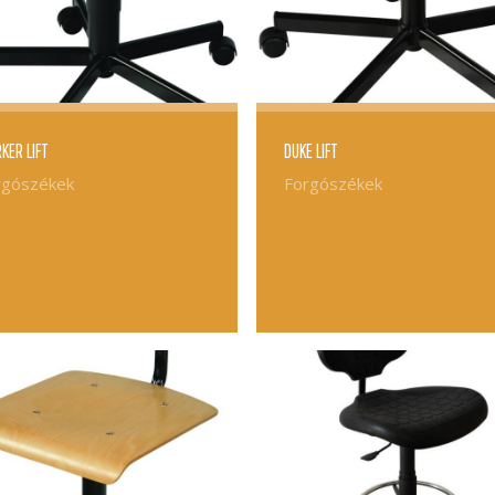
KER LIFT
DUKE LIFT
rgószékek
Forgószékek