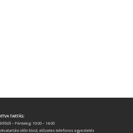
YITVA TARTÁS:
tfőtől – Péntekig: 10:00 – 14:00
yitvatartási időn kívül, előzetes telefonos egyeztetés