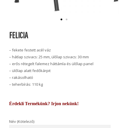
FELICIA
– fekete festett acél váz
– hátlap szivacs: 25 mm, ülőlap szivacs: 30 mm
– erős rétegelt falemez háttámla és ülőlap panel
– ülőlap alatt fedőkárpit
– rakásolható
– teherbírás: 110 kg
Érdekli Termékünk? Irjon nekünk!
Név (Kötelező)