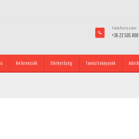
Telefonszám
+36 22 505 808
ás
Referenciák
Elérhetőség
Tanúsítványaink
Adatk