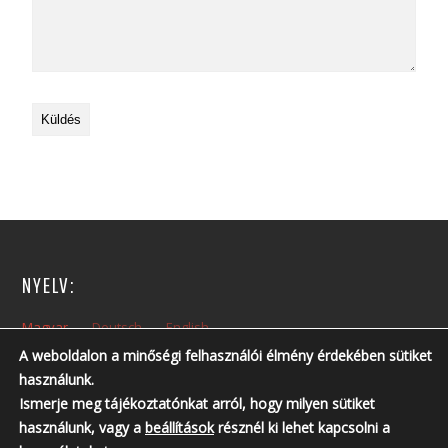
NYELV:
Magyar
Deutsch
English
A weboldalon a minőségi felhasználói élmény érdekében sütiket
használunk.
NYITVA TARTÁS:
Ismerje meg tájékoztatónkat arról, hogy milyen sütiket
Hétfőtől – Péntekig: 10:00 – 14:00
használunk, vagy a
beállítások
résznél ki lehet kapcsolni a
Nyitvatartási időn kívül, előzetes telefonos egyeztetés szükséges!