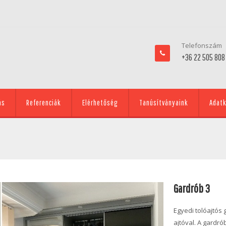
Telefonszám
+36 22 505 808
ás
Referenciák
Elérhetőség
Tanúsítványaink
Adatk
Gardrób 3
Egyedi tolóajtós
ajtóval. A gardr