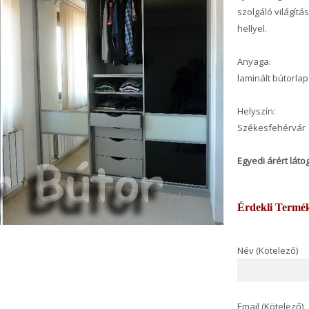
szolgáló világítá
hellyel.
Anyaga:
laminált bútorlap
Helyszín:
Székesfehérvár
Egyedi árért lát
Érdekli Termé
Név (Kötelező)
Email (Kötelező)