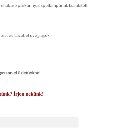
s eltakaró párkánnyal spotlámpának kialakított
 test és Lacobel üveg ajtók
ogasson el üzletünkbe!
künk? Írjon nekünk!