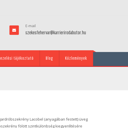
E-mail
szekesfehervar@karrierirodabutor.hu
ezelési tájékoztató
Blog
Közlemények
 gardróbszekrény Lacobel (anyagában festett) üveg
óbszekrény fölött szintkülönbség kiegyenlítésére