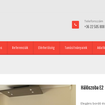
Telefonszám
+36 22 505 808
ás
Referenciák
Elérhetőség
Tanúsítványaink
Adatk
Hálószoba E2
Elegáns bordó és