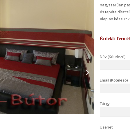
nagyszerűen pass
és tapéta díszcs
alapján készült 
Érdekli Termé
Név (Kötelező)
Email (Kötelező)
Tárgy
Üzenet