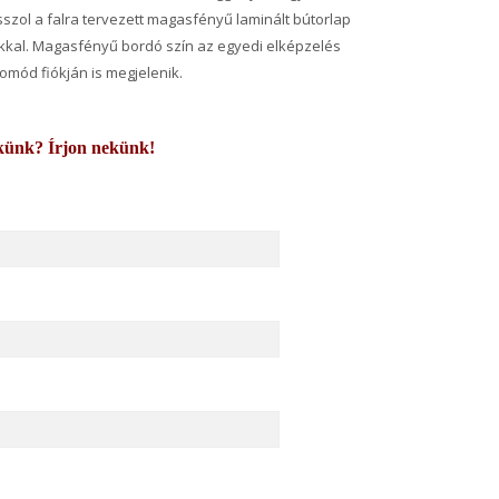
zol a falra tervezett magasfényű laminált bútorlap
íkkal. Magasfényű bordó szín az egyedi elképzelés
komód fiókján is megjelenik.
künk? Írjon nekünk!