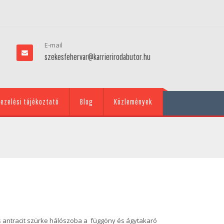
E-mail
szekesfehervar@karrierirodabutor.hu
ezelési tájékoztató
Blog
Közlemények
 antracit szürke hálószoba a függöny és ágytakaró