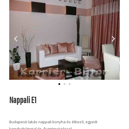
Nappali E1
Budapesti lakás nappali konyha és étkező, egyedi
konyhabútorral és függönyözéssel.