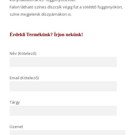
Falon látható színes díszcsík végig fut a sötétítő függönyökön,
színe megjelenik díszpárnákon is.
Érdekli Termékünk? Írjon nekünk!
Név (Kötelező)
Email (Kötelező)
Tárgy
Üzenet