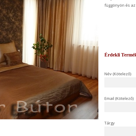
függönyön és az 
Érdekli Termé
Név (Kötelező)
Email (Kötelező)
Tárgy