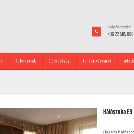
Telefonszám
+36 22 505 808
ás
Referenciák
Elérhetőség
Tanúsítványaink
Adatk
Hálószoba E3
Elegáns hálószob