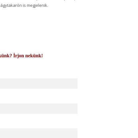
ágytakarón is megjelenik.
künk? Írjon nekünk!