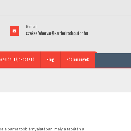
E-mail
szekesfehervar@karrierirodabutor.hu
ezelési tájékoztató
Blog
Közlemények
a a barna több árnyalatában, mely a tapétán a