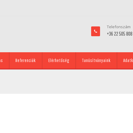
Telefonszám
+36 22 505 808
ás
Referenciák
Elérhetőség
Tanúsítványaink
Adatk