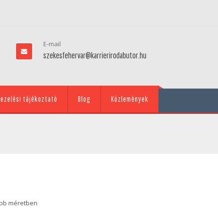
E-mail
szekesfehervar@karrierirodabutor.hu
ezelési tájékoztató
Blog
Közlemények
öbb méretben