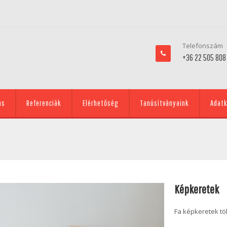
Telefonszám
+36 22 505 808
ás
Referenciák
Elérhetőség
Tanúsítványaink
Adatk
Képkeretek
Fa képkeretek t