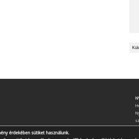
N
Hé
N
s
T
mény érdekében sütiket használunk.