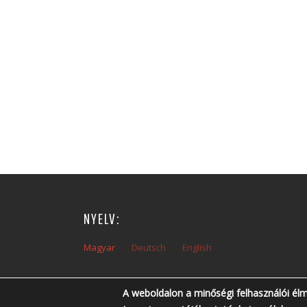
NYELV:
Magyar
Deutsch
English
A weboldalon a minőségi felhasználói él