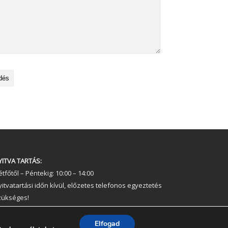
YITVA TARTÁS:
tfőtől – Péntekig: 10:00 – 14:00
yitvatartási időn kívül, előzetes telefonos egyeztetés
zükséges!
elefonszám: +36 30 237 6761 ; +36 30 213 3461
Elfogad