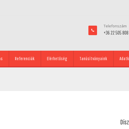
Telefonszám
+36 22 505 808
ás
Referenciák
Elérhetőség
Tanúsítványaink
Adatk
Dísz