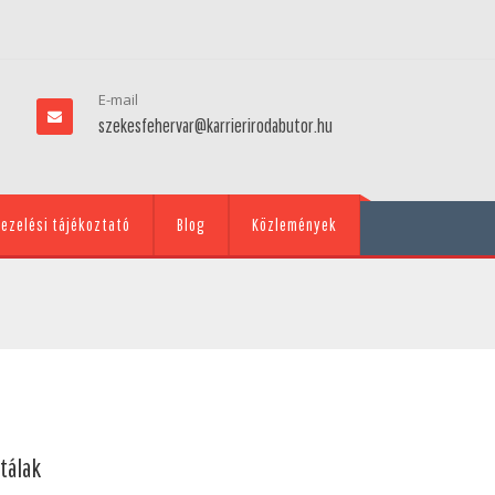
E-mail
szekesfehervar@karrierirodabutor.hu
ezelési tájékoztató
Blog
Közlemények
tálak