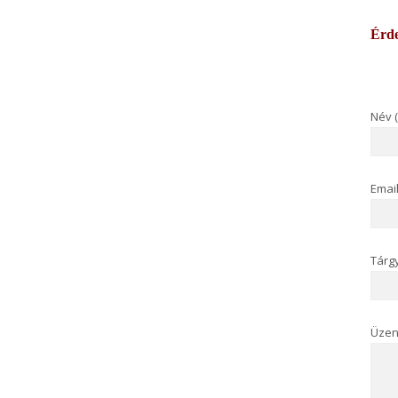
Érde
Név 
Email
Tárg
Üzen