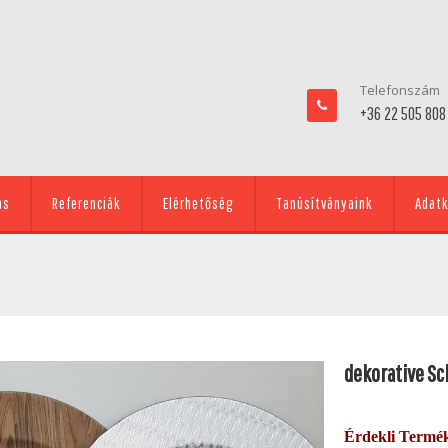
Telefonszám
+36 22 505 808
ás
Referenciák
Elérhetőség
Tanúsítványaink
Adatk
dekorative Sc
Érdekli Termé