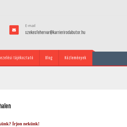
E-mail
szekesfehervar@karrierirodabutor.hu
ezelési tájékoztató
Blog
Közlemények
halen
künk? Írjon nekünk!