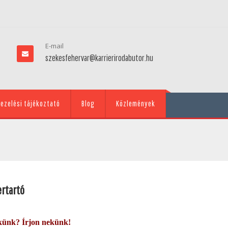
E-mail
szekesfehervar@karrierirodabutor.hu
ezelési tájékoztató
Blog
Közlemények
rtartó
künk? Írjon nekünk!